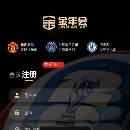
送
18
元
注册
登录