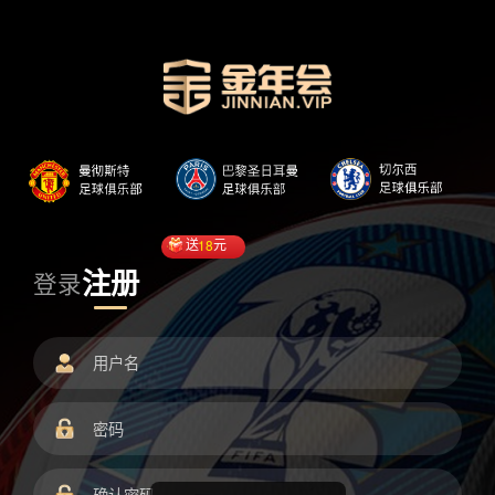
送
18
元
注册
登录