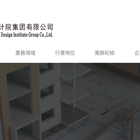
業務領域
行業地位
黨群紀檢
企