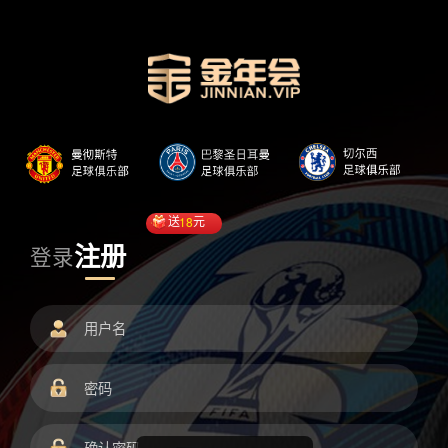
送
18
元
注册
登录